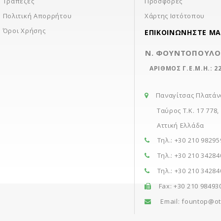
Τράπεζες
Προσφορές
Πολιτική Απορρήτου
Χάρτης Ιστότοπου
Όροι Χρήσης
ΕΠΙΚΟΙΝΩΝΉΣΤΕ ΜΑ
Ν. ΦΟΥΝΤΟΠΟΥΛΟΣ
ΑΡΙΘΜΟΣ Γ.Ε.Μ.Η.: 2
Παναγίτσας Πλατάν
Ταύρος Τ.Κ. 17 778,
Αττική Ελλάδα
Τηλ.: +30 210 98295
Τηλ.: +30 210 34284
Τηλ.: +30 210 34284
Fax: +30 210 98493
Email:
fountop@ot