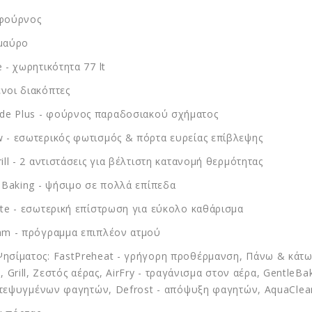
 φούρνος
μαύρο
 - χωρητικότητα 77 lt
νοι διακόπτες
e Plus - φούρνος παραδοσιακού σχήματος
 - εσωτερικός φωτισμός & πόρτα ευρείας επίβλεψης
ill - 2 αντιστάσεις για βέλτιστη κατανομή θερμότητας
elBaking - ψήσιμο σε πολλά επίπεδα
tte - εσωτερική επίστρωση για εύκολο καθάρισμα
am - πρόγραμμα επιπλέον ατμού
ησίματος: FastPreheat - γρήγορη προθέρμανση, Πάνω & κάτω 
ρα, Grill, Ζεστός αέρας, AirFry - τραγάνισμα στον αέρα, Gentle
ατεψυγμένων φαγητών, Defrost - απόψυξη φαγητών, AquaClea