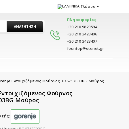
Γλώσσα
Πληροφορίες
ΑΝΑΖΉΤΗΣΗ
+30 210 9829594
+30 210 3428406
+30 210 3428407
fountop@otenet.gr
renje Εντοιχιζόμενος Φούρνος BO6717E03BG Μαύρος
Εντοιχιζόμενος Φούρνος
03BG Μαύρος
τής:
οϊόντος:
BO6717E03BG