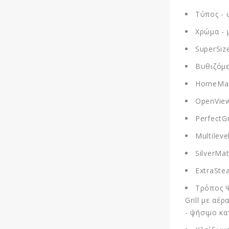
Τύπος -
Χρώμα - 
SuperSize
Βυθιζόμε
HomeMad
OpenView
PerfectGr
Multilev
SilverMa
ExtraSte
Τρόπος Ψ
Grill με αέ
- ψήσιμο κ