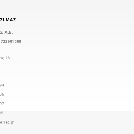
ΖΊ ΜΑΣ
 Α.Ε.
2723901000
ας 16
94
06
07
05
enet.gr