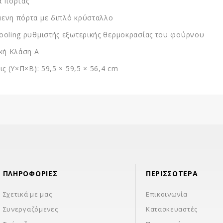
α πόρτας
ενη πόρτα με διπλό κρύσταλλο
oling ρυθμιστής εξωτερικής θερμοκρασίας του φούρνου
κή Κλάση A
ις (Υ×Π×Β): 59,5 × 59,5 × 56,4 cm
ΠΛΗΡΟΦΟΡΊΕΣ
ΠΕΡΙΣΣΌΤΕΡΑ
Σχετικά με μας
Επικοινωνία
Συνεργαζόμενες
Κατασκευαστές