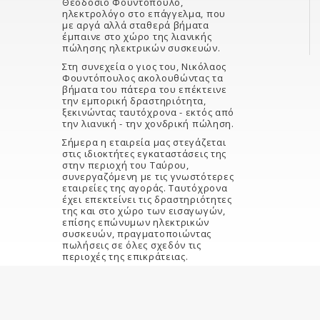
Θεοδόσιο Φουντόπουλο,
ηλεκτρολόγο στο επάγγελμα, που
με αργά αλλά σταθερά βήματα
έμπαινε στο χώρο της λιανικής
πώλησης ηλεκτρικών συσκευών.
Στη συνεχεία ο γιος του, Νικόλαος
Φουντόπουλος ακολουθώντας τα
βήματα του πάτερα του επέκτεινε
την εμπορική δραστηριότητα,
ξεκινώντας ταυτόχρονα - εκτός από
την λιανική - την χονδρική πώληση.
Σήμερα η εταιρεία μας στεγάζεται
στις ιδιοκτήτες εγκαταστάσεις της
στην περιοχή του Ταύρου,
συνεργαζόμενη με τις γνωστότερες
εταιρείες της αγοράς. Ταυτόχρονα
έχει επεκτείνει τις δραστηριότητες
της και στο χώρο των εισαγωγών,
επίσης επώνυμων ηλεκτρικών
συσκευών, πραγματοποιώντας
πωλήσεις σε όλες σχεδόν τις
περιοχές της επικράτειας.