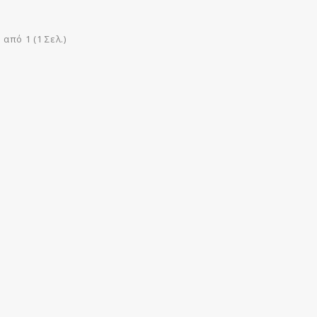
από 1 (1 Σελ.)