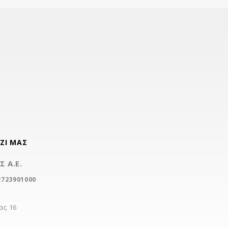
ΖΊ ΜΑΣ
 Α.Ε.
2723901000
ας 16