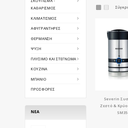
ΣΚΟΎΠΙΣΜΑ -
Σύγκρι
ΚΑΘΑΡΙΣΜΌΣ
ΚΛΙΜΑΤΙΣΜΌΣ
ΑΦΥΓΡΑΝΤΉΡΕΣ
ΘΈΡΜΑΝΣΗ
ΨΎΞΗ
ΠΛΎΣΙΜΟ ΚΑΙ ΣΤΈΓΝΩΜΑ
ΚΟΥΖΊΝΑ
ΜΠΆΝΙΟ
ΠΡΟΣΦΟΡΈΣ
Severin Συσ
Ζεστό & Κρύ
ΝΈΑ
SM35