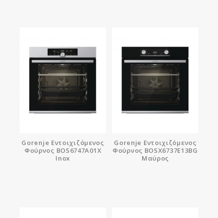
Gorenje Εντοιχιζόμενος
Gorenje Εντοιχιζόμενος
Φούρνος BOS6747A01X
Φούρνος BOSX6737E13BG
Inox
Μαύρος